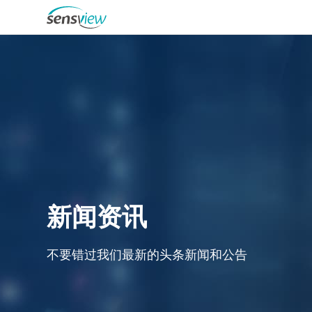
企业简介
大事记
新
闻
资
讯
探测器产品
荣誉资质
芯片产品
不
要
错
过
我
们
最
新
的
头
条
新
闻
和
公
告
企业文化
医疗领域
招贤纳士
工业领域
公司新闻