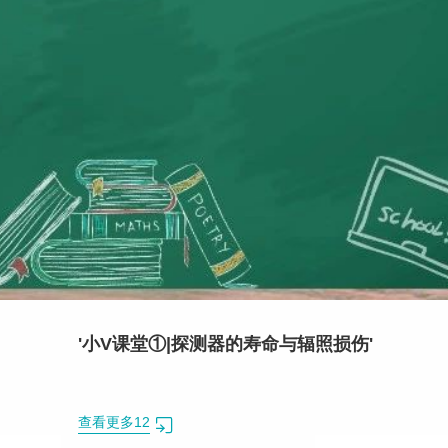
'小V课堂①|探测器的寿命与辐照损伤'
查看更多12