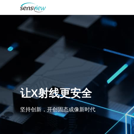
企业简介
大事记
让
X
射
线
更
安
全
探测器产品
荣誉资质
芯片产品
坚
持
创
新
，
开
创
固
态
成
像
新
时
代
企业文化
医疗领域
招贤纳士
工业领域
公司新闻